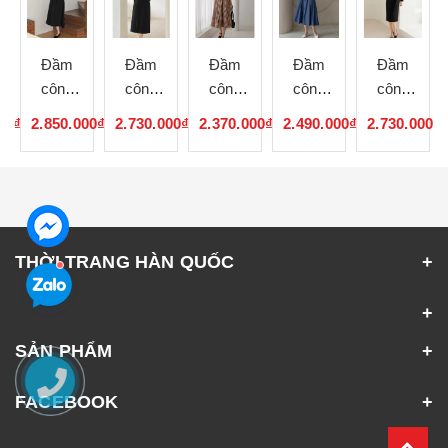
Đầm
Đầm
Đầm
Đầm
Đầm
công
công
công
công
công
sở Hàn
sở Hàn
sở Hàn
sở Hàn
sở Hàn
00₫
2.850.000₫
2.730.000₫
2.370.000₫
2.490.000₫
2.730.000₫
Quốc
Quốc
Quốc
Quốc
Quốc
080546
080545
080544
080305
080304
THỜI TRANG HÀN QUỐC
SẢN PHẨM
FACEBOOK