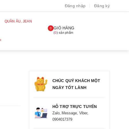
Đăng nhập
Đăng ký
QUẦN ÂU, JEAN
GIỎ HÀNG
0
(
0
) sản phẩm
P
CHÚC QUÝ KHÁCH MỘT
NGÀY TỐT LÀNH
HỖ TRỢ TRỰC TUYẾN
Zalo, Message, Viber,
0904017379