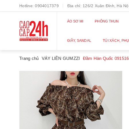
Hotline:
0904017379
Địa chỉ:
126/2 Xuân Đỉnh, Hà Nội
ÁO SƠ MI
PHÔNG THUN
GIẦY, SANDAL
TÚI XÁCH, PHỤ
Trang chủ
VÁY LIỀN GUMZZI
Đầm Hàn Quốc 091516