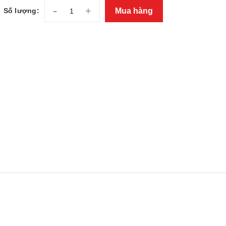
-
+
Mua hàng
Số lượng: