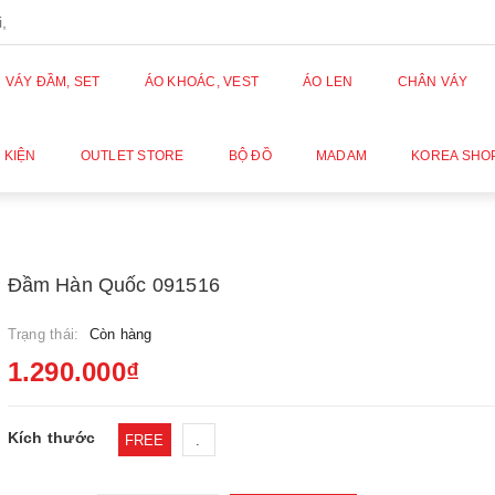
,
VÁY ĐẦM, SET
ÁO KHOÁC, VEST
ÁO LEN
CHÂN VÁY
 KIỆN
OUTLET STORE
BỘ ĐỒ
MADAM
KOREA SHO
Đầm Hàn Quốc 091516
Trạng thái:
Còn hàng
1.290.000₫
Kích thước
FREE
.