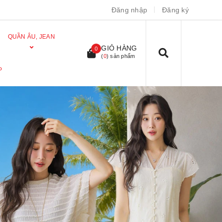
Đăng nhập
Đăng ký
QUẦN ÂU, JEAN
GIỎ HÀNG
0
(
0
) sản phẩm
P