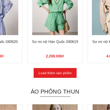
uốc 080620
Sơ mi nữ Hàn Quốc 080619
Sơ mi nữ 
00₫
2.200.000₫
4.
Load thêm sản phẩm
ÁO PHÔNG THUN