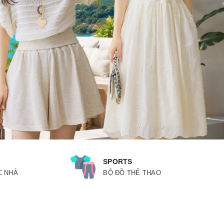
SPORTS
C NHÀ
BỘ ĐỒ THỂ THAO