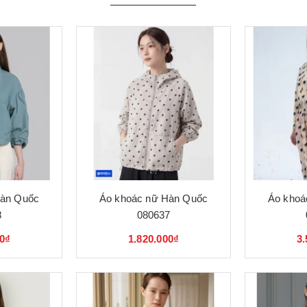
Hàn Quốc
Áo khoác nữ Hàn Quốc
Áo khoá
8
080637
00₫
1.820.000₫
3.