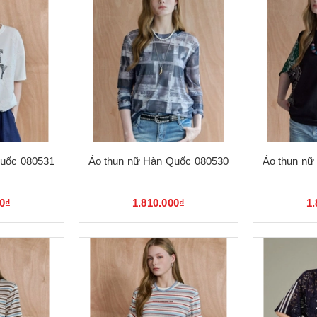
Quốc 080531
Áo thun nữ Hàn Quốc 080530
Áo thun nữ
00₫
1.810.000₫
1.