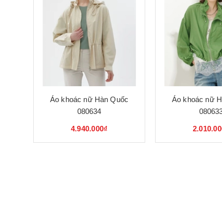
Áo khoác nữ Hàn Quốc
Áo khoác nữ 
080634
08063
4.940.000₫
2.010.0