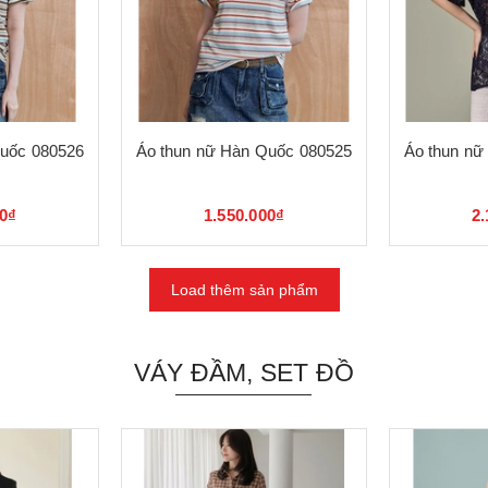
Quốc 080526
Áo thun nữ Hàn Quốc 080525
Áo thun nữ
00₫
1.550.000₫
2.
Load thêm sản phẩm
VÁY ĐẦM, SET ĐỒ