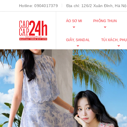
Hotline:
0904017379
Địa chỉ:
126/2 Xuân Đỉnh, Hà Nội
ÁO SƠ MI
PHÔNG THUN
GIẦY, SANDAL
TÚI XÁCH, PHỤ