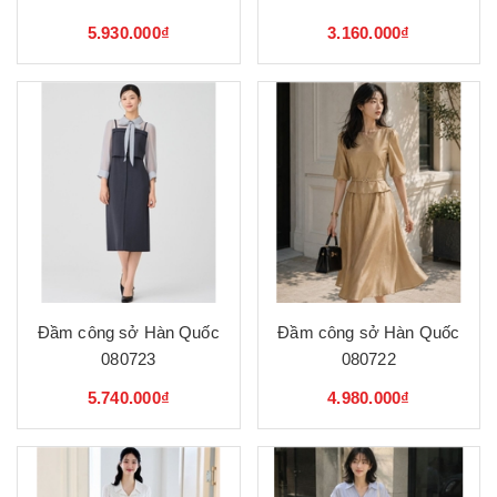
5.930.000₫
3.160.000₫
Đầm công sở Hàn Quốc
Đầm công sở Hàn Quốc
080723
080722
5.740.000₫
4.980.000₫