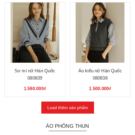
Sơ mi nữ Hàn Quốc
Áo kiểu nữ Hàn Quốc
080839
080838
1.590.000₫
1.500.000₫
Load thêm sản phẩm
ÁO PHÔNG THUN