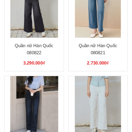
Quần nữ Hàn Quốc
Quần nữ Hàn Quốc
080822
080821
3.290.000₫
2.730.000₫