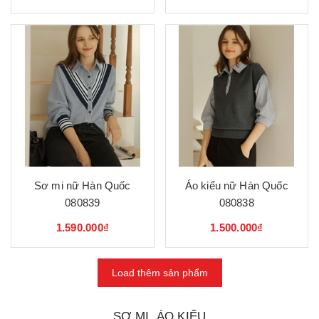
Sơ mi nữ Hàn Quốc
Áo kiểu nữ Hàn Quốc
080839
080838
1.590.000₫
1.500.000₫
Load thêm sản phẩm
SƠ MI, ÁO KIỂU