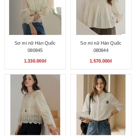
Sơ mi nữ Hàn Quốc
Sơ mi nữ Hàn Quốc
080845
080844
1.330.000₫
1.570.000₫