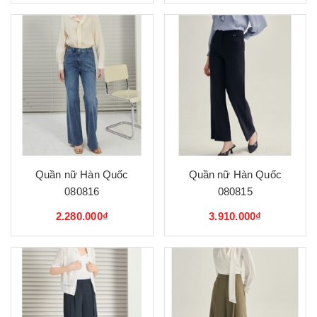
Quần nữ Hàn Quốc
Quần nữ Hàn Quốc
080816
080815
2.280.000₫
3.910.000₫