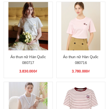
Áo thun nữ Hàn Quốc
Áo thun nữ Hàn Quốc
080717
080716
3.830.000₫
3.780.000₫