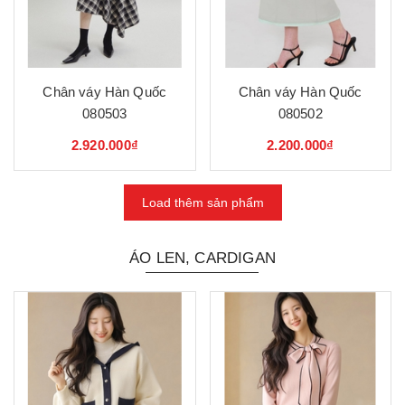
Chân váy Hàn Quốc
Chân váy Hàn Quốc
080503
080502
2.920.000₫
2.200.000₫
Load thêm sản phẩm
ÁO LEN, CARDIGAN