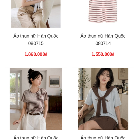
Áo thun nữ Hàn Quốc
Áo thun nữ Hàn Quốc
080715
080714
1.860.000₫
1.550.000₫
Áo thun nữ Hàn Quốc
Áo thun nữ Hàn Quốc