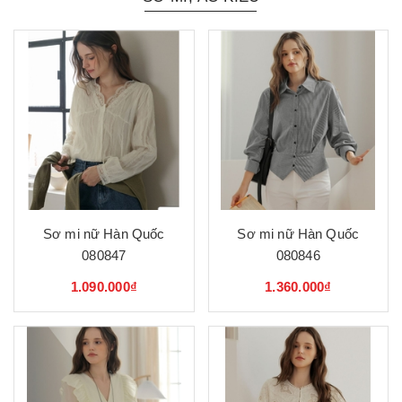
Sơ mi nữ Hàn Quốc
Sơ mi nữ Hàn Quốc
080847
080846
1.090.000₫
1.360.000₫