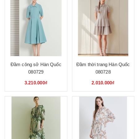
Đầm công sở Hàn Quốc
Đầm thời trang Hàn Quốc
080729
080728
3.210.000₫
2.010.000₫