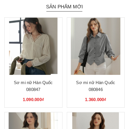
SẢN PHẨM MỚI
Sơ mi nữ Hàn Quốc
Sơ mi nữ Hàn Quốc
080847
080846
1.090.000₫
1.360.000₫