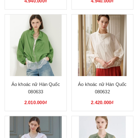
4.940.000₫
4.940.000₫
Áo khoác nữ Hàn Quốc
Áo khoác nữ Hàn Quốc
080633
080632
2.010.000₫
2.420.000₫