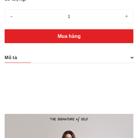
-
+
Mua hàng
Mô tả