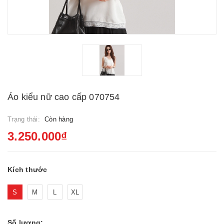
Áo kiểu nữ cao cấp 070754
Trạng thái:
Còn hàng
3.250.000₫
Kích thước
S
M
L
XL
Số lượng: