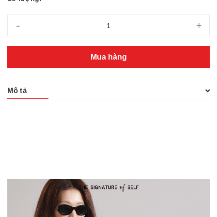
-
+
Mua hàng
Mô tả