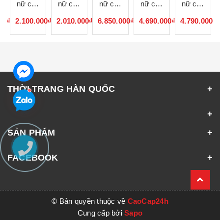
nữ cao
nữ cao
nữ cao
nữ cao
nữ cao
cấp
cấp
cấp
cấp
cấp
00₫
2.100.000₫
2.010.000₫
6.850.000₫
4.690.000₫
4.790.000₫
072819
072818
072817
072816
072815
THỜI TRANG HÀN QUỐC
SẢN PHẨM
FACEBOOK
© Bản quyền thuộc về
CaoCap24h
Cung cấp bởi
Sapo