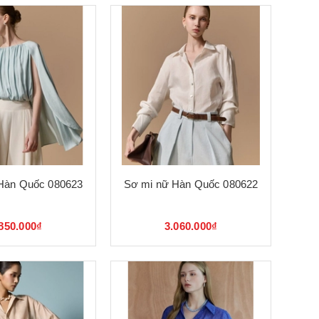
Hàn Quốc 080623
Sơ mi nữ Hàn Quốc 080622
850.000₫
3.060.000₫