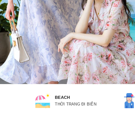
BEACH
THỜI TRANG ĐI BIỂN