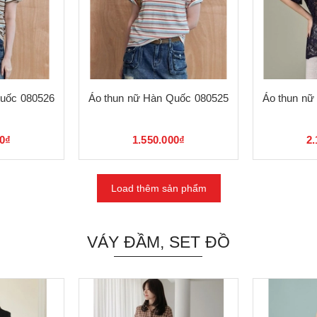
Quốc 080526
Áo thun nữ Hàn Quốc 080525
Áo thun nữ
00₫
1.550.000₫
2.
Load thêm sản phẩm
VÁY ĐẦM, SET ĐỒ