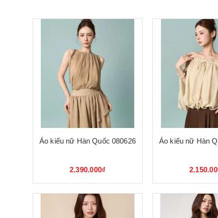
Áo kiểu nữ Hàn Quốc 080626
Áo kiểu nữ Hàn 
2.390.000₫
2.150.0