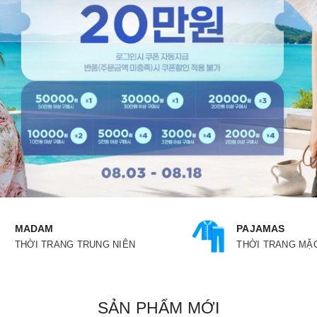
MADAM
PAJAMAS
THỜI TRANG TRUNG NIÊN
THỜI TRANG MẶ
SẢN PHẨM MỚI