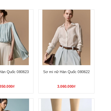
Hàn Quốc 080623
Sơ mi nữ Hàn Quốc 080622
850.000₫
3.060.000₫