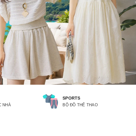
SPORTS
C NHÀ
BỘ ĐỒ THỂ THAO