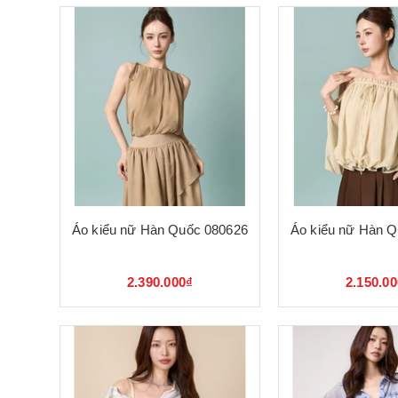
Áo kiểu nữ Hàn Quốc 080626
Áo kiểu nữ Hàn 
2.390.000₫
2.150.0