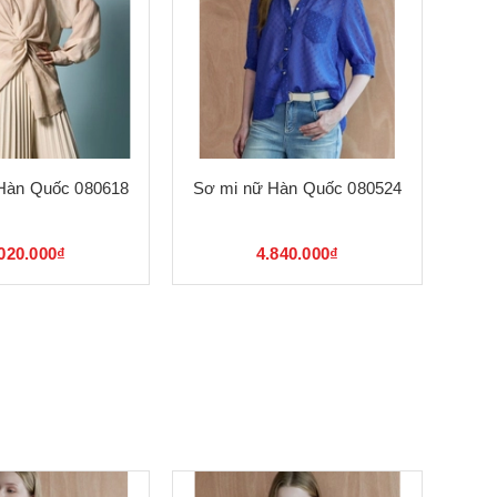
Hàn Quốc 080618
Sơ mi nữ Hàn Quốc 080524
020.000₫
4.840.000₫