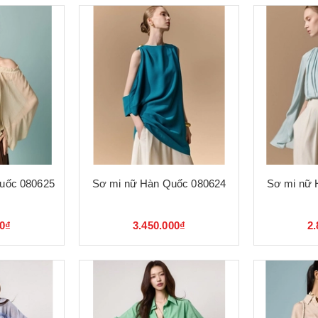
Quốc 080625
Sơ mi nữ Hàn Quốc 080624
Sơ mi nữ 
00₫
3.450.000₫
2.