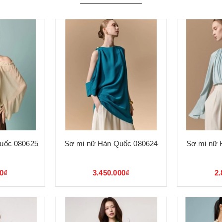
Quốc 080625
Sơ mi nữ Hàn Quốc 080624
Sơ mi nữ 
00₫
3.450.000₫
2.