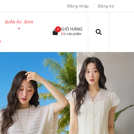
Đăng nhập
Đăng ký
QUẦN ÂU, JEAN
GIỎ HÀNG
0
(
0
) sản phẩm
P