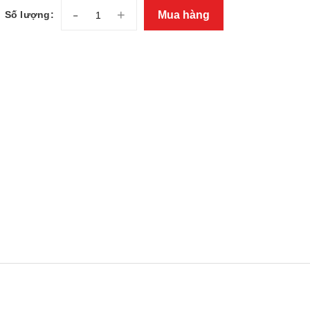
-
+
Mua hàng
Số lượng: