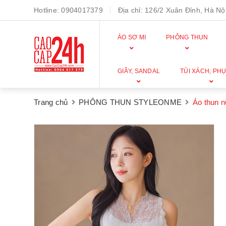
Hotline:
0904017379
Địa chỉ:
126/2 Xuân Đỉnh, Hà Nội
ÁO SƠ MI
PHÔNG THUN
GIẦY, SANDAL
TÚI XÁCH, PHỤ
Trang chủ
PHÔNG THUN STYLEONME
Áo thun 