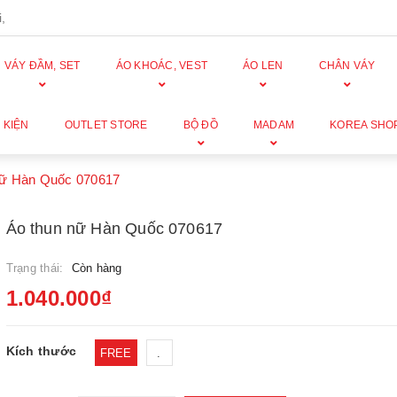
,
VÁY ĐẦM, SET
ÁO KHOÁC, VEST
ÁO LEN
CHÂN VÁY
 KIỆN
OUTLET STORE
BỘ ĐỒ
MADAM
KOREA SHO
nữ Hàn Quốc 070617
Áo thun nữ Hàn Quốc 070617
Trạng thái:
Còn hàng
1.040.000₫
Kích thước
FREE
.