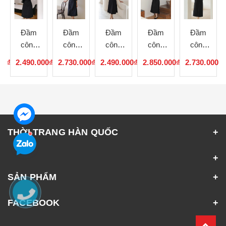
Đầm
Đầm
Đầm
Đầm
Đầm
công
công
công
công
công
sở Hàn
sở Hàn
sở Hàn
sở Hàn
sở Hàn
00₫
2.490.000₫
2.730.000₫
2.490.000₫
2.850.000₫
2.730.000₫
Quốc
Quốc
Quốc
Quốc
Quốc
080703
080702
080701
080546
080545
THỜI TRANG HÀN QUỐC
SẢN PHẨM
FACEBOOK