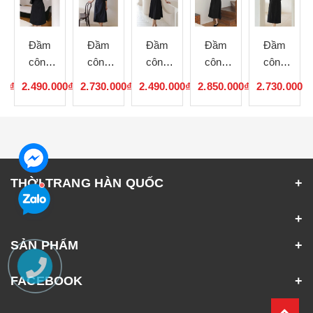
Đầm
Đầm
Đầm
Đầm
Đầm
công
công
công
công
công
sở Hàn
sở Hàn
sở Hàn
sở Hàn
sở Hàn
00₫
2.490.000₫
2.730.000₫
2.490.000₫
2.850.000₫
2.730.000₫
Quốc
Quốc
Quốc
Quốc
Quốc
080703
080702
080701
080546
080545
THỜI TRANG HÀN QUỐC
SẢN PHẨM
FACEBOOK