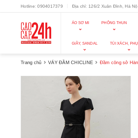
Hotline:
0904017379
Địa chỉ:
126/2 Xuân Đỉnh, Hà Nội
ÁO SƠ MI
PHÔNG THUN
GIẦY, SANDAL
TÚI XÁCH, PHỤ
Trang chủ
VÁY ĐẦM CHICLINE
Đầm công sở Hàn