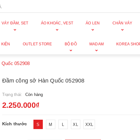
,
VÁY ĐẦM, SET
ÁO KHOÁC, VEST
ÁO LEN
CHÂN VÁY
 KIỆN
OUTLET STORE
BỘ ĐỒ
MADAM
KOREA SHO
 Quốc 052908
Đầm công sở Hàn Quốc 052908
Trạng thái:
Còn hàng
2.250.000₫
Kích thước
S
M
L
XL
XXL