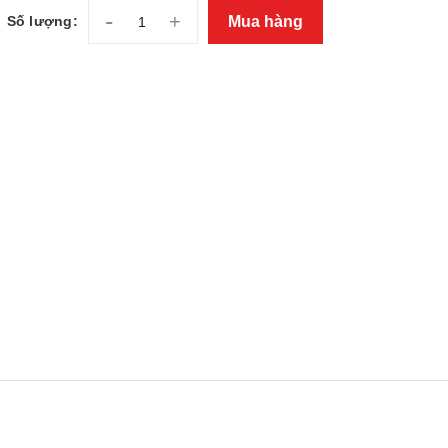
-
+
Mua hàng
Số lượng: